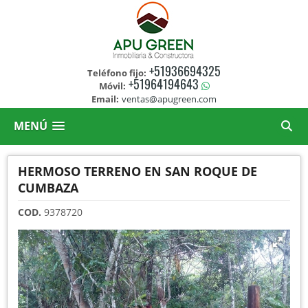
+51936694325
Teléfono fijo:
+51964194643
Móvil:
Email:
ventas@apugreen.com
MENÚ
HERMOSO TERRENO EN SAN ROQUE DE
CUMBAZA
COD.
9378720