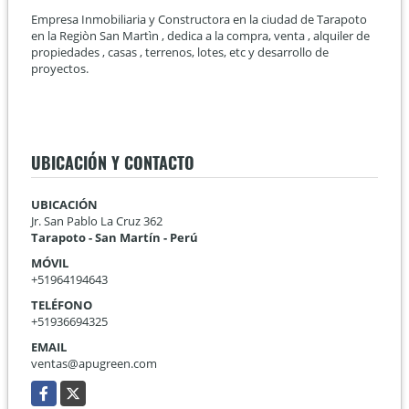
Empresa Inmobiliaria y Constructora en la ciudad de Tarapoto
en la Regiòn San Martìn , dedica a la compra, venta , alquiler de
propiedades , casas , terrenos, lotes, etc y desarrollo de
proyectos.
UBICACIÓN Y CONTACTO
UBICACIÓN
Jr. San Pablo La Cruz 362
Tarapoto - San Martín - Perú
MÓVIL
+51964194643
TELÉFONO
+51936694325
EMAIL
ventas@apugreen.com
Facebook
X