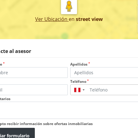
Ver Ubicación
en
street view
cte al asesor
*
*
re
Apellidos
*
Teléfono
▼
arios
pto recibir información sobre ofertas inmobiliarias
iar formulario