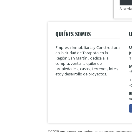
Al envia
QUIÉNES SOMOS
U
Empresa Inmobiliaria y Constructora
U
en la ciudad de Tarapoto en la
J
Regiòn San Martìn , dedica a la
T
compra, venta , alquiler de
M
propiedades , casas , terrenos, lotes,
+
etc y desarrollo de proyectos.
T
+
E
v
F
©2026
apugreen.pe
, todos los derechos reservado