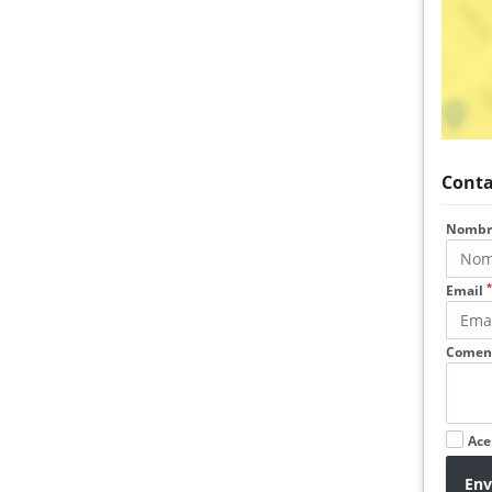
Conta
Nomb
*
Email
Coment
Ace
Env