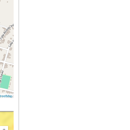
treetMap