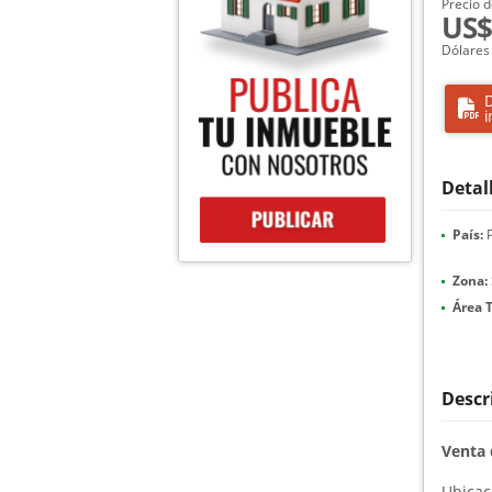
Precio d
US$
Dólares
D
i
Detal
País:
P
Zona:
Área T
Descr
Venta 
Ubicac