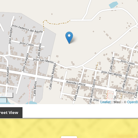
Leaflet
| Wasi - ©
OpenS
reet View