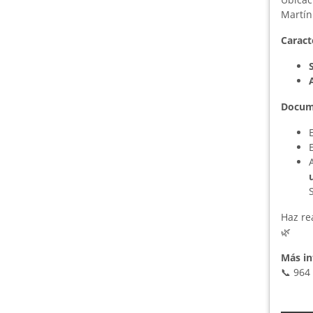
Martín
Caract
Docume
Haz re
🌿
Más in
📞 964