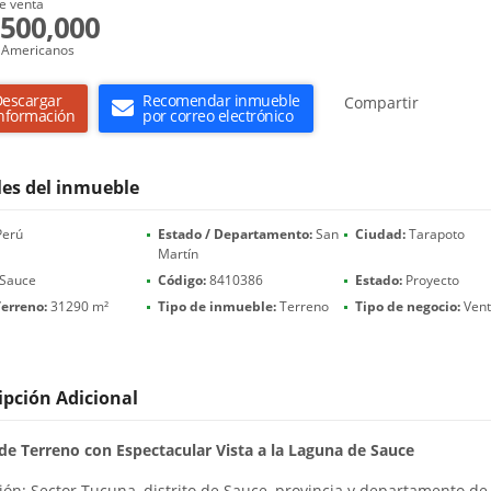
e venta
500,000
 Americanos
escargar
Recomendar inmueble
Compartir
nformación
por correo electrónico
les del inmueble
erú
Estado / Departamento:
San
Ciudad:
Tarapoto
Martín
Sauce
Código:
8410386
Estado:
Proyecto
erreno:
31290 m²
Tipo de inmueble:
Terreno
Tipo de negocio:
Ven
ipción Adicional
de Terreno con Espectacular Vista a la Laguna de Sauce
ión: Sector Tucuna, distrito de Sauce, provincia y departamento de