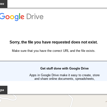
deo
pa