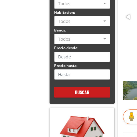
Todos
Habitacion:
Todos
Baños:
Todos
Precio desde:
Precio hasta:
BUSCAR