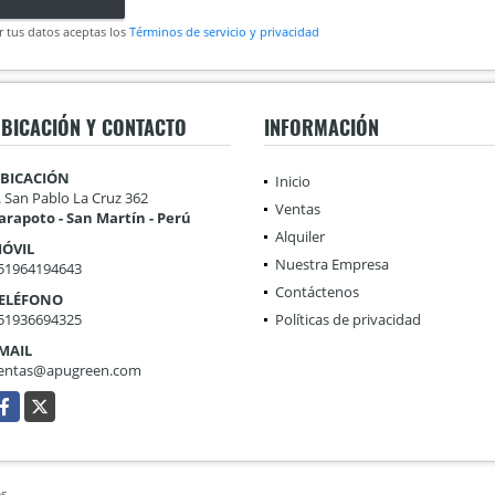
r tus datos aceptas los
Términos de servicio y privacidad
BICACIÓN Y CONTACTO
INFORMACIÓN
BICACIÓN
Inicio
r. San Pablo La Cruz 362
Ventas
arapoto - San Martín - Perú
Alquiler
ÓVIL
Nuestra Empresa
51964194643
Contáctenos
ELÉFONO
51936694325
Políticas de privacidad
MAIL
entas@apugreen.com
acebook
X
s.