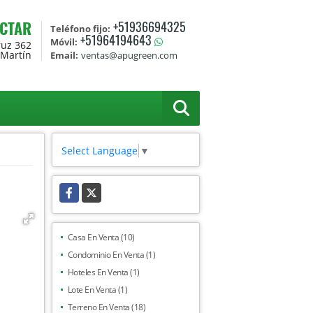
CTAR
+51936694325
Teléfono fijo:
+51964194643
Móvil:
ruz 362
 Martín
Email:
ventas@apugreen.com
Select Language
▼
Facebook
X
Casa En Venta (10)
Condominio En Venta (1)
Hoteles En Venta (1)
Lote En Venta (1)
Terreno En Venta (18)