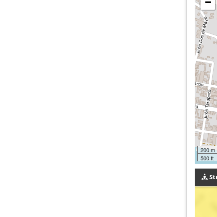
−
200 m
500 ft
St