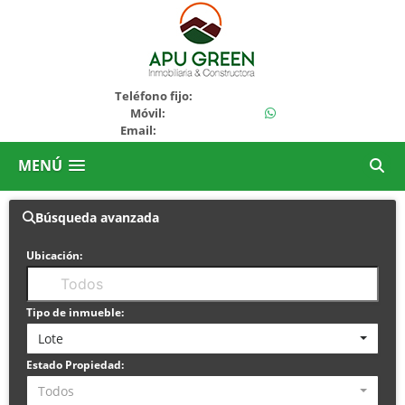
+51936694325
Teléfono fijo:
+51964194643
Móvil:
Email:
ventas@apugreen.com
MENÚ
Búsqueda avanzada
Ubicación:
Tipo de inmueble:
Lote
Estado Propiedad:
Todos