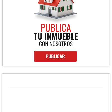
QUIÉNES SOMOS
Empresa Inmobiliaria y Constructora en la ciudad de Tarapoto
en la Regiòn San Martìn , dedica a la compra, venta , alquiler de
propiedades , casas , terrenos, lotes, etc y desarrollo de
proyectos.