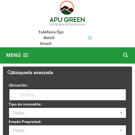
+51936694325
Teléfono fijo:
+51964194643
Móvil:
Email:
ventas@apugreen.com
MENÚ
Búsqueda avanzada
Ubicación:
Tipo de inmueble:
Todos
Estado Propiedad:
Todos