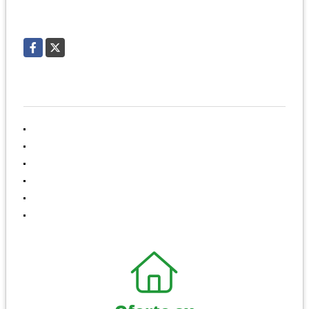
EMAIL
ventas@apugreen.com
Facebook
X
INFORMACIÓN
Inicio
Ventas
Alquiler
Nuestra Empresa
Contáctenos
Políticas de privacidad