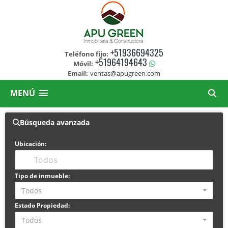
+51936694325
Teléfono fijo:
+51964194643
Móvil:
Email:
ventas@apugreen.com
MENÚ
Búsqueda avanzada
Ubicación:
Tipo de inmueble:
Todos
Estado Propiedad:
Todos