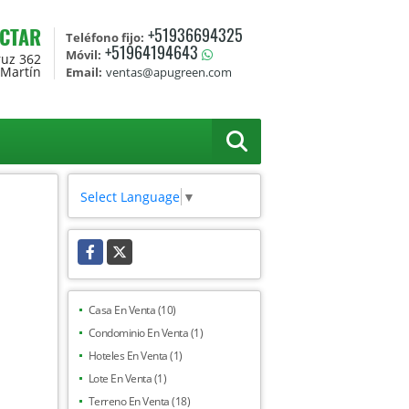
CTAR
+51936694325
Teléfono fijo:
+51964194643
Móvil:
ruz 362
 Martín
Email:
ventas@apugreen.com
Select Language
▼
Facebook
X
Casa En Venta (10)
Condominio En Venta (1)
Hoteles En Venta (1)
Lote En Venta (1)
Terreno En Venta (18)