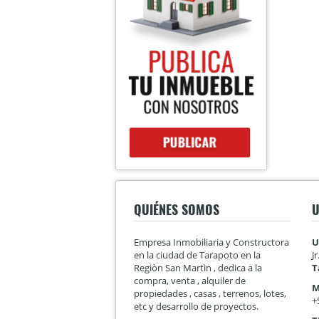
QUIÉNES SOMOS
U
Empresa Inmobiliaria y Constructora
U
en la ciudad de Tarapoto en la
J
Regiòn San Martìn , dedica a la
T
compra, venta , alquiler de
M
propiedades , casas , terrenos, lotes,
+
etc y desarrollo de proyectos.