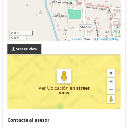
200 m
500 ft
Leaflet
| Wasi - ©
OpenStreetMap
Street View
Ver Ubicación
en
street
view
Contacte al asesor