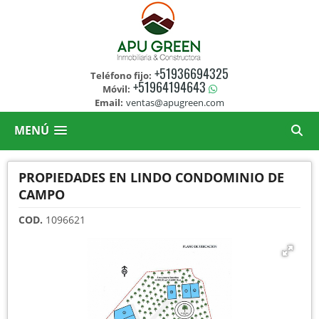
+51936694325
Teléfono fijo:
+51964194643
Móvil:
Email:
ventas@apugreen.com
MENÚ
PROPIEDADES EN LINDO CONDOMINIO DE
CAMPO
COD.
1096621