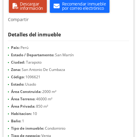
Descargar
Recomendar inmueble
información
por correo electrónico
Compartir
Detalles del inmueble
País:
Perú
Estado / Departamento:
San Martín
Ciudad:
Tarapoto
Zona:
San Antonio De Cumbaza
Código:
1096621
Estado:
Usado
Área Construida:
2000 m²
Área Terreno:
46000 m²
Área Privada:
850 m²
Habitacion:
10
Baño:
1
Tipo de inmueble:
Condominio
Tipo de negocio:
Venta