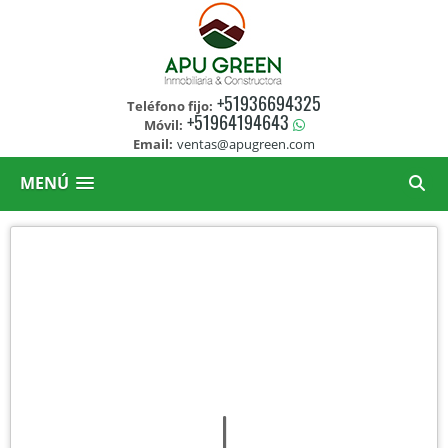
+51936694325
Teléfono fijo:
+51964194643
Móvil:
Email:
ventas@apugreen.com
MENÚ