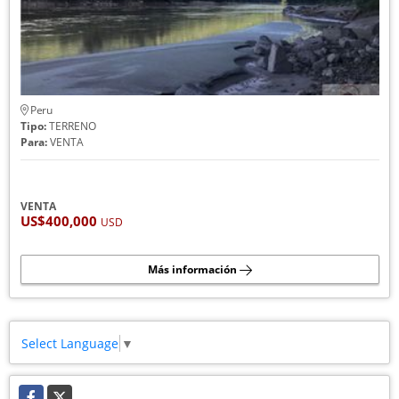
Peru
Tipo:
TERRENO
Para:
VENTA
VENTA
US$400,000
USD
Más información
Select Language
▼
Facebook
X