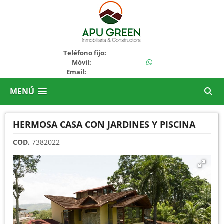
+51936694325
Teléfono fijo:
+51964194643
Móvil:
Email:
ventas@apugreen.com
MENÚ
HERMOSA CASA CON JARDINES Y PISCINA
COD.
7382022