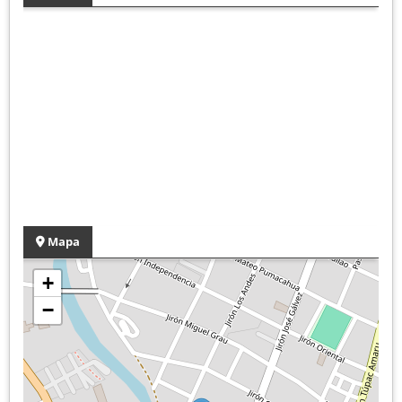
Mapa
+
−