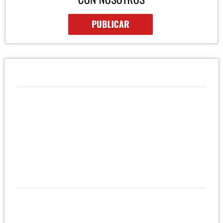
QUIÉNES SOMOS
Empresa Inmobiliaria y Constructora en la ciudad de Tarapoto
en la Regiòn San Martìn , dedica a la compra, venta , alquiler de
propiedades , casas , terrenos, lotes, etc y desarrollo de
proyectos.
UBICACIÓN Y CONTACTO
UBICACIÓN
Jr. San Pablo La Cruz 362
Tarapoto - San Martín - Perú