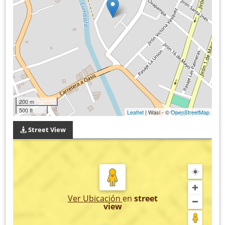
200 m
500 ft
Leaflet
| Wasi - ©
OpenStreetMap
Street View
Ver Ubicación
en
street
view