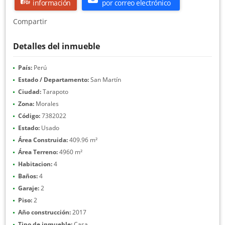
información
por correo electrónico
Compartir
Detalles del inmueble
País:
Perú
Estado / Departamento:
San Martín
Ciudad:
Tarapoto
Zona:
Morales
Código:
7382022
Estado:
Usado
Área Construida:
409.96 m²
Área Terreno:
4960 m²
Habitacion:
4
Baños:
4
Garaje:
2
Piso:
2
Año construcción:
2017
Tipo de inmueble:
Casa